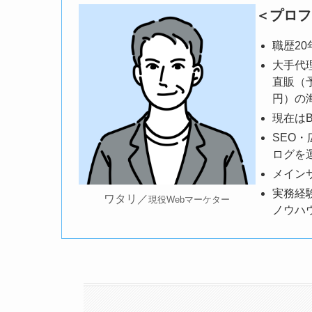
＜プロフ
職歴2
大手代
直販（
円）の
現在はB
SEO
ログを
メイン
実務経
ワタリ／
現役Webマーケター
ノウハ