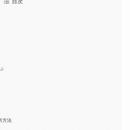
目次
学ぶ
析方法