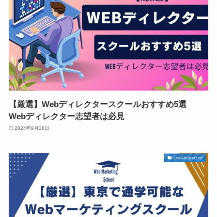
【厳選】Webディレクタースクールおすすめ5選
Webディレクター志望者は必見
2024年9月28日
Uncategorized