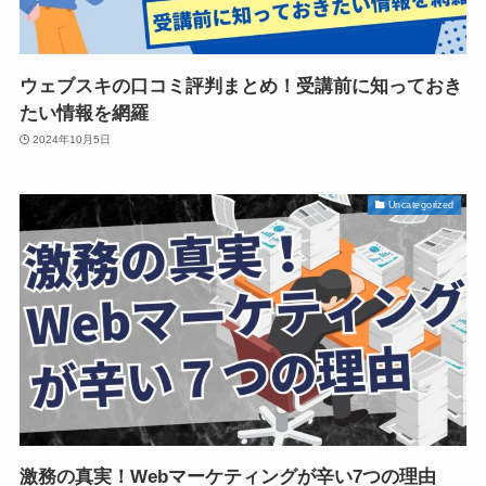
ウェブスキの口コミ評判まとめ！受講前に知っておき
たい情報を網羅
2024年10月5日
Uncategorized
激務の真実！Webマーケティングが辛い7つの理由