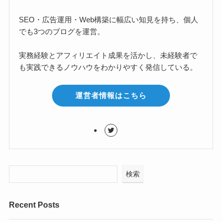
SEO・広告運用・Web構築に幅広い知見を持ち、個人
でも3つのブログを運営。
実務経験とアフィリエイト成果を活かし、未経験者で
も実践できるノウハウをわかりやすく発信している。
運営者情報はこちら
検索
Recent Posts