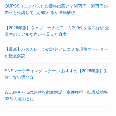
QMPSS（コンパス）の価格は高い？66万円・99万円の
内訳と受講して元が取れるか徹底解説
【2026年版】ウェブコーチの口コミ200件を徹底分析 受
講生のリアルな声から見えた真実
【最新】バズカレッジの評判と口コミを現役マーケター
が徹底解説
SNSマーケティング スクール おすすめ【2026年版】失
敗しない選び方
WEBMARKSの評判を徹底解説 案件獲得・転職成功率
93％の理由とは