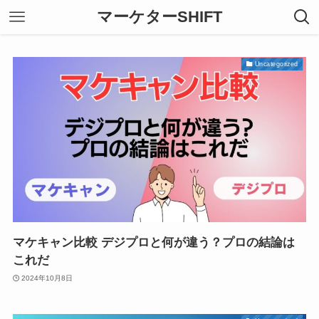
マーケターSHIFT
Uncategorized
マケキャン比較 デジプロと何が違う？プロの結論は
これだ
2024年10月8日